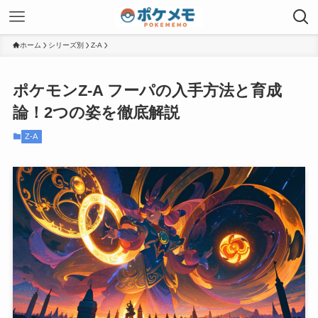
ホーム
シリーズ別
Z-A
ポケモンZ-A フーパの入手方法と育成
論！2つの姿を徹底解説
Z-A