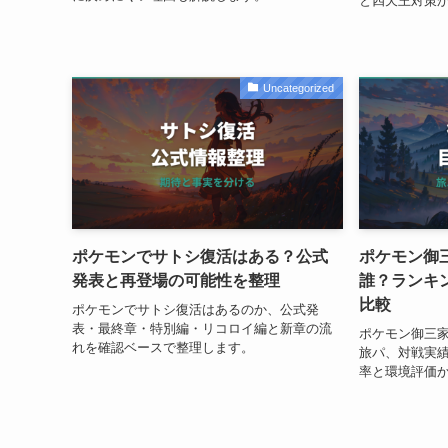
と四天王対策
Uncategorized
ポケモンでサトシ復活はある？公式
ポケモン御
発表と再登場の可能性を整理
誰？ランキ
比較
ポケモンでサトシ復活はあるのか、公式発
表・最終章・特別編・リコロイ編と新章の流
ポケモン御三
れを確認ベースで整理します。
旅パ、対戦実
率と環境評価