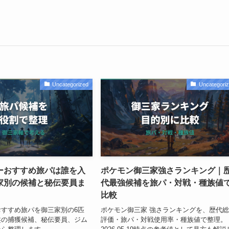
Uncategorized
Uncategori
ーおすすめ旅パは誰を入
ポケモン御三家強さランキング｜
家別の候補と秘伝要員ま
代最強候補を旅パ・対戦・種族値
比較
すすめ旅パを御三家別の6匹
ポケモン御三家 強さランキングを、歴代
盤の捕獲候補、秘伝要員、ジム
評価・旅パ・対戦使用率・種族値で整理。