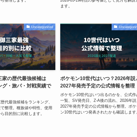
から整理します。
2026-05-19時点の参考値として見方も解説
ます。
Uncategorized
Uncategori
三家の歴代最強候補は
ポケモン10世代はいつ？2026年説
ング・旅パ・対戦実績で
2027年発売予定の公式情報を整理
ポケモン10世代はいつ出るのかを、公式作
一覧、SV発売日、Z-A後の流れ、2026年
家歴代最強候補をランキング、
2027年発売予定の公式情報から整理。ポケ
績で整理。種族値や特性、使用
ン10世代はいつ発表されたかも確認します
から目的別に比較します。