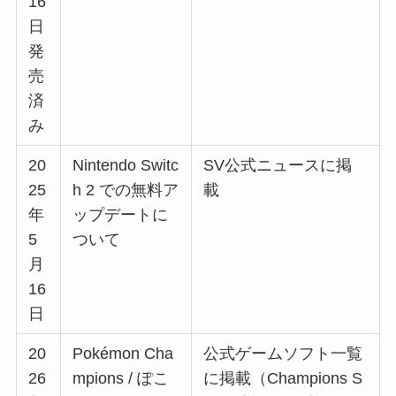
16
日
発
売
済
み
20
Nintendo Switc
SV公式ニュースに掲
25
h 2 での無料ア
載
年
ップデートに
5
ついて
月
16
日
20
Pokémon Cha
公式ゲームソフト一覧
26
mpions / ぽこ
に掲載（Champions S