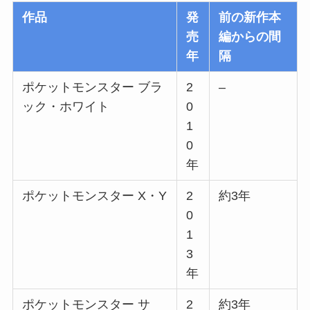
作品
発
前の新作本
売
編からの間
年
隔
ポケットモンスター ブラ
2
–
ック・ホワイト
0
1
0
年
ポケットモンスター X・Y
2
約3年
0
1
3
年
ポケットモンスター サ
2
約3年