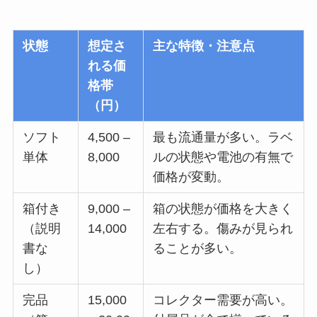
状態
想定さ
主な特徴・注意点
れる価
格帯
（円）
ソフト
4,500 –
最も流通量が多い。ラベ
単体
8,000
ルの状態や電池の有無で
価格が変動。
箱付き
9,000 –
箱の状態が価格を大きく
（説明
14,000
左右する。傷みが見られ
書な
ることが多い。
し）
完品
15,000
コレクター需要が高い。