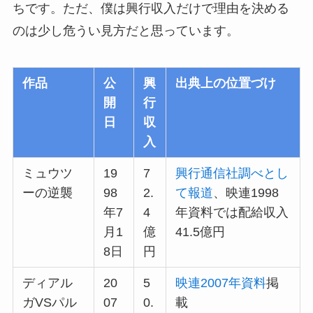
ちです。ただ、僕は興行収入だけで理由を決める
のは少し危うい見方だと思っています。
作品
公
興
出典上の位置づけ
開
行
日
収
入
ミュウツ
19
7
興行通信社調べとし
ーの逆襲
98
2.
て報道
、映連1998
年7
4
年資料では配給収入
月1
億
41.5億円
8日
円
ディアル
20
5
映連2007年資料
掲
ガVSパル
07
0.
載