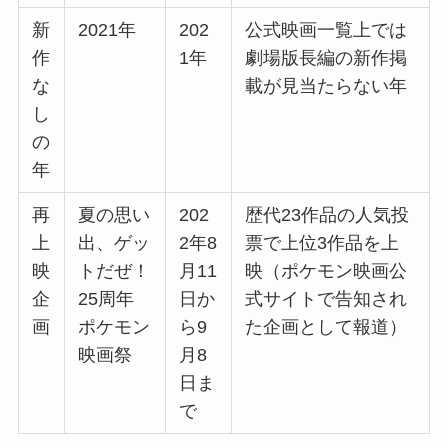
新
2021年
202
公式映画一覧上では
作
1年
劇場版長編の新作掲
な
載が見当たらない年
し
の
年
再
夏の思い
202
歴代23作品の人気投
上
出、ゲッ
2年8
票で上位3作品を上
映
トだぜ！
月11
映（ポケモン映画公
企
25周年
日か
式サイトで告知され
画
ポケモン
ら9
た企画として報道）
映画祭
月8
日ま
で