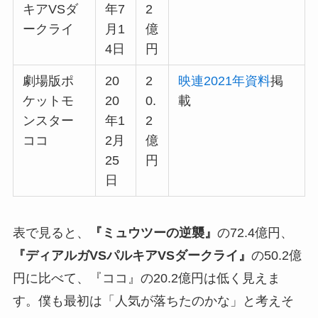
キアVSダ
年7
2
ークライ
月1
億
4日
円
劇場版ポ
20
2
映連2021年資料
掲
ケットモ
20
0.
載
ンスター
年1
2
ココ
2月
億
25
円
日
表で見ると、
『ミュウツーの逆襲』
の72.4億円、
『ディアルガVSパルキアVSダークライ』
の50.2億
円に比べて、『ココ』の20.2億円は低く見えま
す。僕も最初は「人気が落ちたのかな」と考えそ