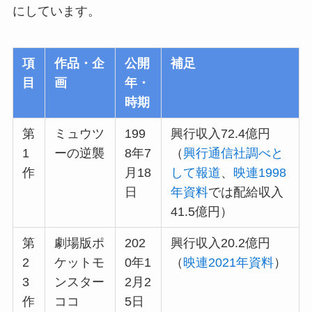
にしています。
項
作品・企
公開
補足
目
画
年・
時期
第
ミュウツ
199
興行収入72.4億円
1
ーの逆襲
8年7
（
興行通信社調べと
作
月18
して報道
、
映連1998
日
年資料
では配給収入
41.5億円）
第
劇場版ポ
202
興行収入20.2億円
2
ケットモ
0年1
（
映連2021年資料
）
3
ンスター
2月2
作
ココ
5日