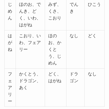
じ
ほのお、で
みず、
でん
ひこう
め
んき、ど
くさ、
き
ん
く、いわ、
こおり
はがね
は
こおり、い
ほの
なし
どく
が
わ、フェア
お、か
ね
リー
くと
う、じ
めん
フ
かくとう、
どく、
ドラ
なし
ェ
ドラゴン、
はがね
ゴン
ア
あく
リ
ー