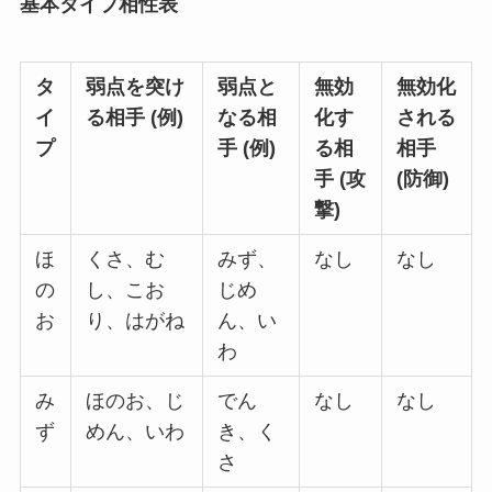
基本タイプ相性表
タ
弱点を突け
弱点と
無効
無効化
イ
る相手 (例)
なる相
化す
される
プ
手 (例)
る相
相手
手 (攻
(防御)
撃)
ほ
くさ、む
みず、
なし
なし
の
し、こお
じめ
お
り、はがね
ん、い
わ
み
ほのお、じ
でん
なし
なし
ず
めん、いわ
き、く
さ