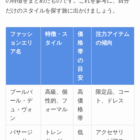
の特徴をまとめたものです。これを参考に、自分
だけのスタイルを探す旅に出かけましょう。
ファッシ
特徴・ス
価
注力アイテム
ョンエリ
タイル
格
の傾向
ア名
帯
の
目
安
ブールバ
高級、個
高
限定品、コー
ール・デ
性的、フ
価
ト、ドレス
ュ・ヴォ
ォーマル
格
ン
帯
パサージ
トレン
低
アクセサリ