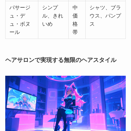
パサージ
シンプ
中
シャツ、ブラ
ュ・デ
ル、きれ
価
ウス、パンプ
ュ・ボヌ
いめ
格
ス
ール
帯
ヘアサロンで実現する無限のヘアスタイル