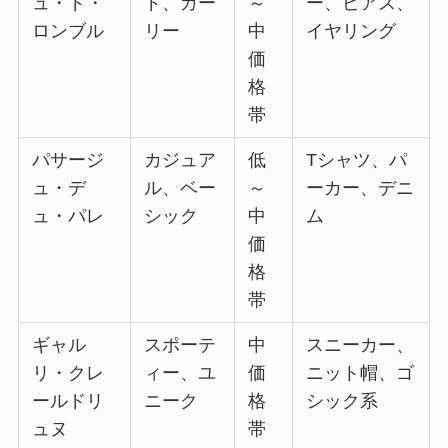
ュ・ド・
ド、ガー
～
ー、ピアス、
ロンブル
リー
中
イヤリング
価
格
帯
パサージ
カジュア
低
Tシャツ、パ
ュ・デ
ル、ベー
～
ーカー、デニ
ュ・パレ
シック
中
ム
価
格
帯
ギャル
スポーテ
中
スニーカー、
リ・クレ
ィー、ユ
価
ニット帽、ゴ
ールドリ
ニーク
格
シック系
ュヌ
帯