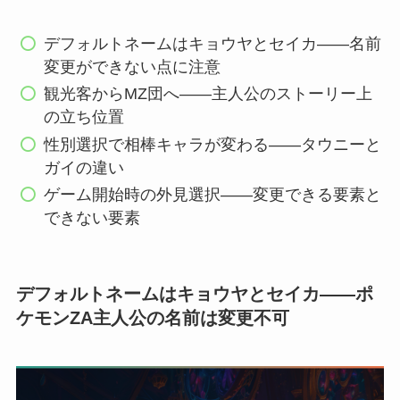
デフォルトネームはキョウヤとセイカ——名前
変更ができない点に注意
観光客からMZ団へ——主人公のストーリー上
の立ち位置
性別選択で相棒キャラが変わる——タウニーと
ガイの違い
ゲーム開始時の外見選択——変更できる要素と
できない要素
デフォルトネームはキョウヤとセイカ——ポ
ケモンZA主人公の名前は変更不可