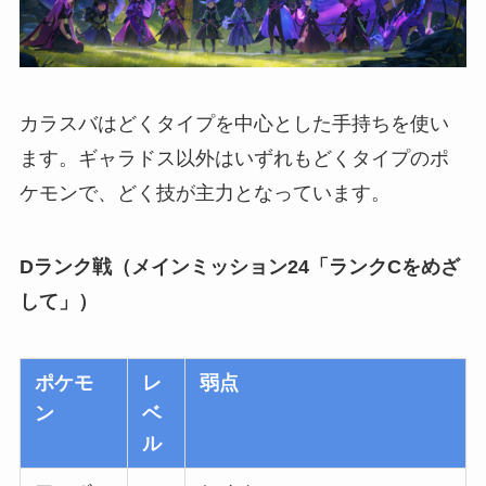
カラスバはどくタイプを中心とした手持ちを使い
ます。ギャラドス以外はいずれもどくタイプのポ
ケモンで、どく技が主力となっています。
Dランク戦（メインミッション24「ランクCをめざ
して」）
ポケモ
レ
弱点
ン
ベ
ル