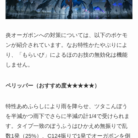
炎オーガポンへの対策については、以下のポケモ
ンが紹介されています。なお特性かたやぶりによ
り、「もらいび」によるほのお技の無効化は機能
しません。
ペリッパー（おすすめ度★★★★★）
特性あめふらしにより雨を降らせ、ツタこんぼう
を半減かつ雨下でさらに半減の計1/4で受けられま
す。タイプ一致のぼうふうはひかえめ無振りで乱
数1発（25%）、C124振りで1発でオーガポンを倒