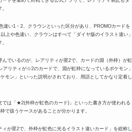
カードを集めて対戦できる公式アプリで、レアリティ表記もダ
す。
色違い1・2、クラウンといった区分があり、PROMOカードを
1以上や色違い、クラウンはすべて「ダイヤ版のイラスト違い
す。
呼んでいるのが、レアリティが星2で、カードの淵（外枠）が
レアリティが☆2のカードで、淵が虹枠になっているポケモン
ポケモン」といった説明がされており、用語としてかなり定着
では「★2(外枠が虹色のカード)」といった書き方が使われる
別枠で扱うケースがあることが分かります。
ティが星2で、外枠が虹色に光るイラスト違いカード」を総称