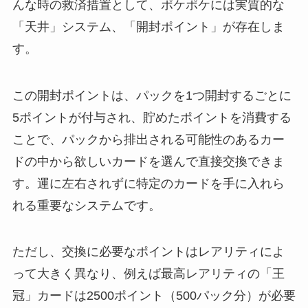
んな時の救済措置として、ポケポケには実質的な
「天井」システム、「開封ポイント」が存在しま
す。
この開封ポイントは、パックを1つ開封するごとに
5ポイントが付与され、貯めたポイントを消費する
ことで、パックから排出される可能性のあるカー
ドの中から欲しいカードを選んで直接交換できま
す。運に左右されずに特定のカードを手に入れら
れる重要なシステムです。
ただし、交換に必要なポイントはレアリティによ
って大きく異なり、例えば最高レアリティの「王
冠」カードは2500ポイント（500パック分）が必要