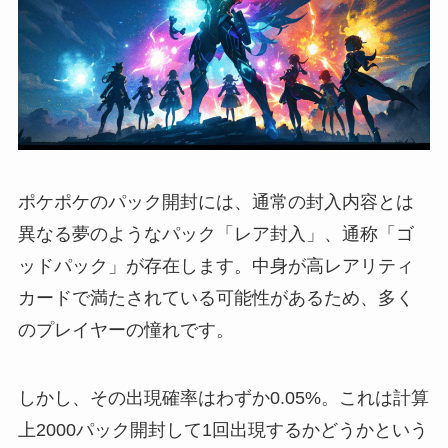
ポケポケのパック開封には、通常の封入内容とは
異なる夢のようなパック「レア封入」、通称「ゴ
ッドパック」が存在します。中身が高レアリティ
カードで満たされている可能性があるため、多く
のプレイヤーの憧れです。
しかし、その出現確率はわずか0.05%。これは計算
上2000パック開封して1回出現するかどうかという