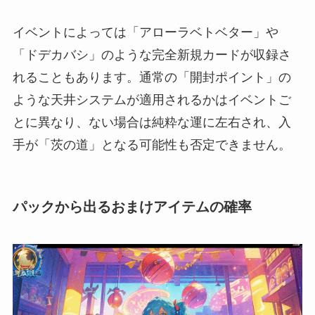
イベントによっては「アローラベトベター」や
「ドデカバシ」のような完全新規カードが収録さ
れることもあります。通常の「開封ポイント」の
ような天井システムが適用されるかはイベントご
とに異なり、ない場合は純粋な運に左右され、入
手が「茨の道」となる可能性も否定できません。
パックから出るおまけアイテムの確率