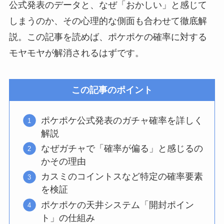
公式発表のデータと、なぜ「おかしい」と感じて
しまうのか、その心理的な側面も合わせて徹底解
説。この記事を読めば、ポケポケの確率に対する
モヤモヤが解消されるはずです。
この記事のポイント
ポケポケ公式発表のガチャ確率を詳しく
解説
なぜガチャで「確率が偏る」と感じるの
かその理由
カスミのコイントスなど特定の確率要素
を検証
ポケポケの天井システム「開封ポイン
ト」の仕組み