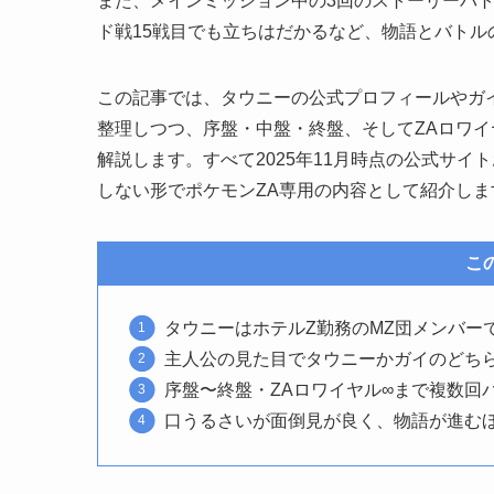
また、メインミッション中の3回のストーリーバト
ド戦15戦目でも立ちはだかるなど、物語とバト
この記事では、タウニーの公式プロフィールやガ
整理しつつ、序盤・中盤・終盤、そしてZAロワ
解説します。すべて2025年11月時点の公式サ
しない形でポケモンZA専用の内容として紹介しま
こ
タウニーはホテルZ勤務のMZ団メンバー
主人公の見た目でタウニーかガイのどち
序盤〜終盤・ZAロワイヤル∞まで複数回
口うるさいが面倒見が良く、物語が進む