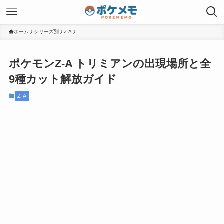
ホーム
シリーズ別
Z-A
ポケモンZ-A トリミアンの出現場所と全
9種カット解放ガイド
Z-A