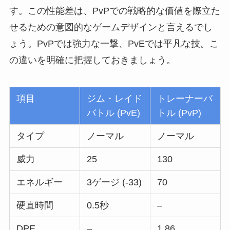
す。この性能差は、PvPでの戦略的な価値を際立た
せるための意図的なゲームデザインと言えるでし
ょう。PvPでは強力な一撃、PvEでは平凡な技。こ
の違いを明確に把握しておきましょう。
項目
ジム・レイド
トレーナーバ
バトル (PvE)
トル (PvP)
タイプ
ノーマル
ノーマル
威力
25
130
エネルギー
3ゲージ (-33)
70
硬直時間
0.5秒
–
DPE
–
1.86