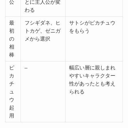
公
とに主人公が変
わる
最
フシギダネ、ヒ
サトシがピカチュウ
初
トカゲ、ゼニガ
をもらう
の
メから選択
相
棒
ピ
–
幅広い層に親しまれ
カ
やすいキャラクター
チ
性があったとも考え
ュ
られる
ウ
起
用