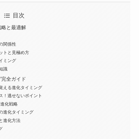
目次
戦略と最適解
の関係性
ットと見極め方
イミング
知識
グ完全ガイド
覚える進化タイミング
ス！逃せないポイント
の進化戦略
の進化タイミング
と進化方法
グ