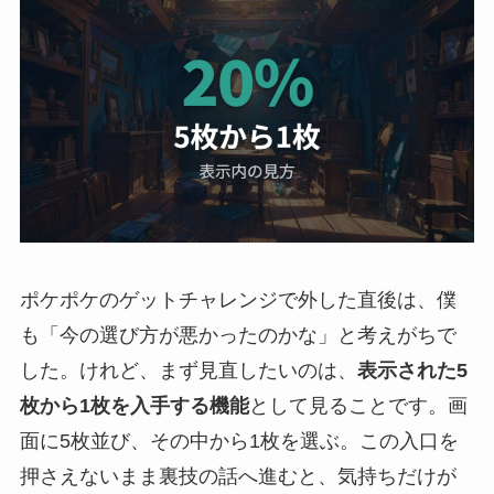
ポケポケのゲットチャレンジで外した直後は、僕
も「今の選び方が悪かったのかな」と考えがちで
した。けれど、まず見直したいのは、
表示された5
枚から1枚を入手する機能
として見ることです。画
面に5枚並び、その中から1枚を選ぶ。この入口を
押さえないまま裏技の話へ進むと、気持ちだけが