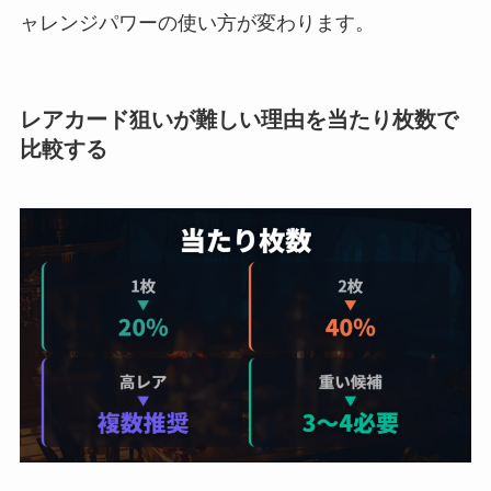
ャレンジパワーの使い方が変わります。
レアカード狙いが難しい理由を当たり枚数で
比較する