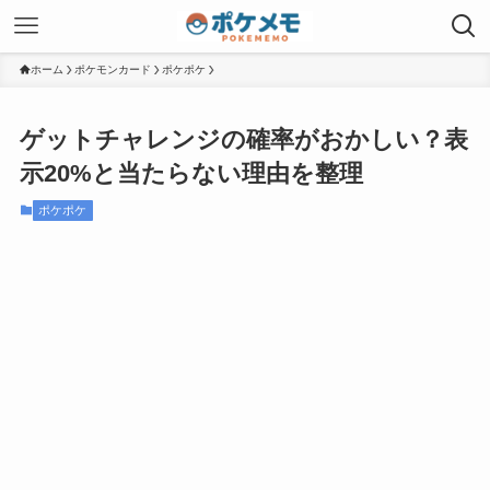
ホーム
ポケモンカード
ポケポケ
ゲットチャレンジの確率がおかしい？表
示20%と当たらない理由を整理
ポケポケ