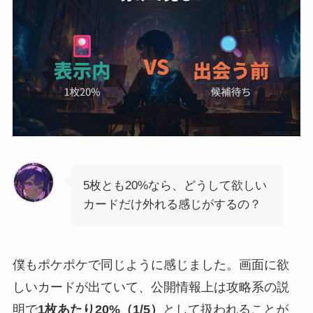
5枚とも20%なら、どうして欲しい
カードだけ外れる感じがするの？
僕もポケポケで同じように感じました。画面に欲
しいカードが出ていて、公開情報上は攻略系の説
明で
1枚あたり20%（1/5）
として扱われることが