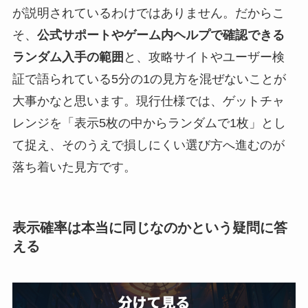
が説明されているわけではありません。だからこ
そ、
公式サポートやゲーム内ヘルプで確認できる
ランダム入手の範囲
と、攻略サイトやユーザー検
証で語られている5分の1の見方を混ぜないことが
大事かなと思います。現行仕様では、ゲットチャ
レンジを「表示5枚の中からランダムで1枚」とし
て捉え、そのうえで損しにくい選び方へ進むのが
落ち着いた見方です。
表示確率は本当に同じなのかという疑問に答
える