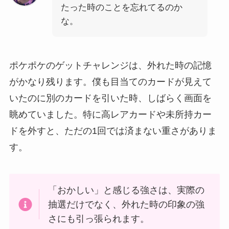
たった時のことを忘れてるのか
な。
ポケポケのゲットチャレンジは、外れた時の記憶
がかなり残ります。僕も目当てのカードが見えて
いたのに別のカードを引いた時、しばらく画面を
眺めていました。特に高レアカードや未所持カー
ドを外すと、ただの1回では済まない重さがありま
す。
「おかしい」と感じる強さは、実際の
抽選だけでなく、外れた時の印象の強
さにも引っ張られます。