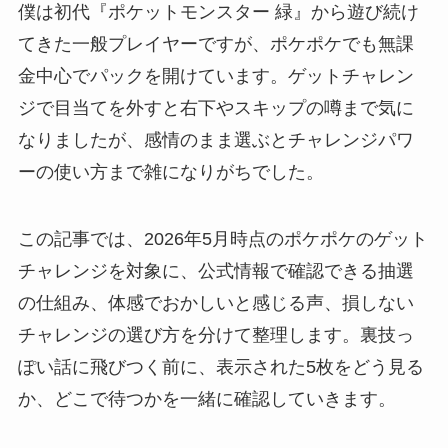
僕は初代『ポケットモンスター 緑』から遊び続け
てきた一般プレイヤーですが、ポケポケでも無課
金中心でパックを開けています。ゲットチャレン
ジで目当てを外すと右下やスキップの噂まで気に
なりましたが、感情のまま選ぶとチャレンジパワ
ーの使い方まで雑になりがちでした。
この記事では、2026年5月時点のポケポケのゲット
チャレンジを対象に、公式情報で確認できる抽選
の仕組み、体感でおかしいと感じる声、損しない
チャレンジの選び方を分けて整理します。裏技っ
ぽい話に飛びつく前に、表示された5枚をどう見る
か、どこで待つかを一緒に確認していきます。