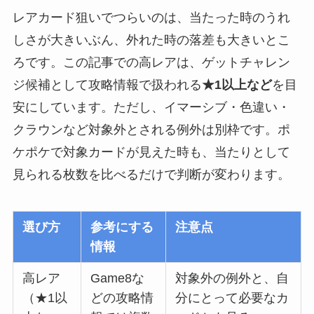
レアカード狙いでつらいのは、当たった時のうれ
しさが大きいぶん、外れた時の落差も大きいとこ
ろです。この記事での高レアは、ゲットチャレン
ジ候補として攻略情報で扱われる
★1以上など
を目
安にしています。ただし、イマーシブ・色違い・
クラウンなど対象外とされる例外は別枠です。ポ
ケポケで対象カードが見えた時も、当たりとして
見られる枚数を比べるだけで判断が変わります。
選び方
参考にする
注意点
情報
高レア
Game8な
対象外の例外と、自
（★1以
どの攻略情
分にとって必要なカ