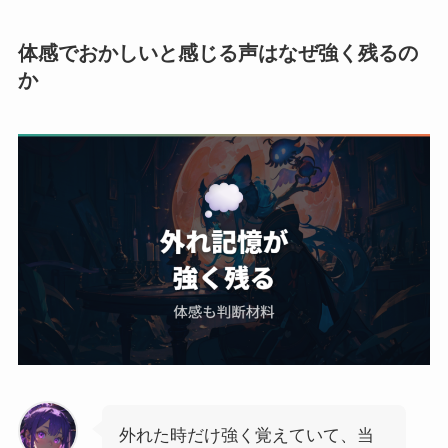
体感でおかしいと感じる声はなぜ強く残るの
か
外れた時だけ強く覚えていて、当