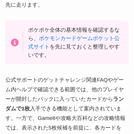
先に走ります。
ポケポケ全体の基本情報を確認するな
ら、
ポケモンカードゲームポケット公
式サイト
を先に見ておくと整理しやす
いです。
公式サポートのゲットチャレンジ関連FAQやゲー
ム内ヘルプで確認できる範囲では、他のプレイヤ
ーが開封したパックに入っていたカードから
ラン
ダムで1枚
入手できる機能として案内されていま
す。一方で、Game8や攻略大百科などの攻略情報
では、表示された5枚候補を前提に、各カードを