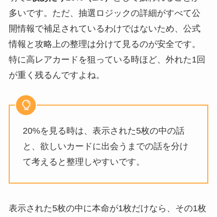
多いです。ただ、抽選ロジックの詳細がすべて公
開情報で補足されているわけではないため、公式
情報と攻略上の整理は分けて見るのが安全です。
特に高レアカードを狙っている時ほど、外れた1回
が重く残るんですよね。
20%を見る時は、表示された5枚の中の話
と、欲しいカードに出会うまでの話を分け
て考えると整理しやすいです。
表示された5枚の中に本命が1枚だけなら、その1枚