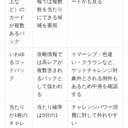
上な
報では複数
ードかも見る
ど）の
枚を当たり
カード
にできる候
が複数
補を重視
あるパ
ック
いわゆ
攻略情報で
イマーシブ・色違
るゴッ
は高レアが
い・クラウンなど、
ドパッ
複数含まれ
ゲットチャレンジ対
ク
るパックと
象外とされる例外も
して扱われ
あるため中身を確認
る
する
当たり
当たり確率
チャレンジパワー消
が1枚の
は5分の1
費に対して外れやす
チャレ
い