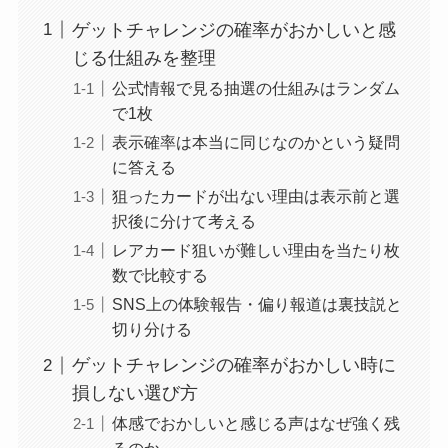
ゲットチャレンジの確率がおかしいと感
じる仕組みを整理
公式情報で見る抽選の仕組みはランダム
で1枚
表示確率は本当に同じなのかという疑問
に答える
狙ったカードが出ない理由は表示前と選
択後に分けて考える
レアカード狙いが難しい理由を当たり枚
数で比較する
SNS上の体験報告・偏り報道は裏技説と
切り分ける
ゲットチャレンジの確率がおかしい時に
損しない選び方
体感でおかしいと感じる声はなぜ強く残