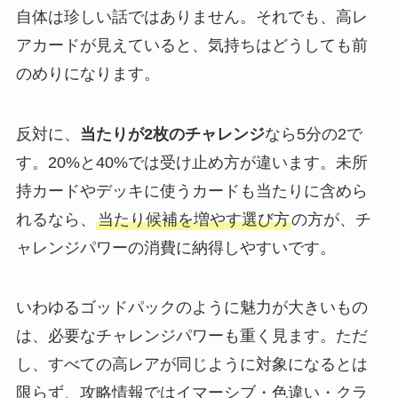
自体は珍しい話ではありません。それでも、高レ
アカードが見えていると、気持ちはどうしても前
のめりになります。
反対に、
当たりが2枚のチャレンジ
なら5分の2で
す。20%と40%では受け止め方が違います。未所
持カードやデッキに使うカードも当たりに含めら
れるなら、
当たり候補を増やす選び方
の方が、チ
ャレンジパワーの消費に納得しやすいです。
いわゆるゴッドパックのように魅力が大きいもの
は、必要なチャレンジパワーも重く見ます。ただ
し、すべての高レアが同じように対象になるとは
限らず、攻略情報ではイマーシブ・色違い・クラ