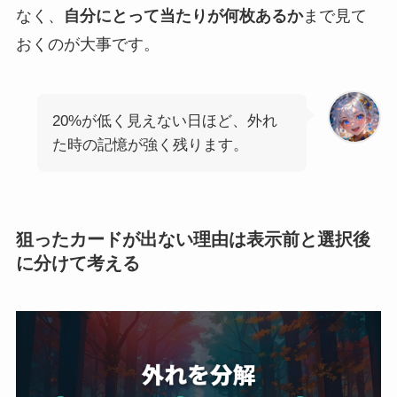
なく、
自分にとって当たりが何枚あるか
まで見て
おくのが大事です。
20%が低く見えない日ほど、外れ
た時の記憶が強く残ります。
狙ったカードが出ない理由は表示前と選択後
に分けて考える