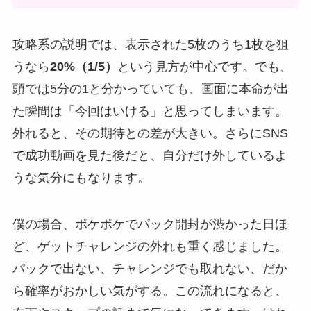
攻略系の説明では、表示された5枚のうち1枚を狙
うなら
20%（1/5）
という見方が中心です。でも、
頭では5分の1と分かっていても、画面に本命が出
た瞬間は「今回はいける」と思ってしまいます。
外れると、その期待との差が大きい。さらにSNS
で成功動画を見た後だと、自分だけ外しているよ
うな気分にもなります。
僕の場合、ポケポケでパック開封が渋かった日ほ
ど、ゲットチャレンジの外れも重く感じました。
パックで出ない、チャレンジでも取れない、だか
ら確率がおかしい気がする。この流れになると、