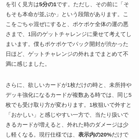
を引く見方は
5分の1
です。ただし、その前に「そ
もそも本命が並ぶか」という段階があります。こ
こをごちゃ混ぜにすると、ポケポケ全体の運の悪
さまで、1回のゲットチャレンジに乗せて考えてし
まいます。僕もポケポケでパック開封が渋かった
日ほど、ゲットチャレンジの外れまでまとめて不
満に感じました。
さらに、欲しいカードが1枚だけの時と、未所持や
デッキ強化になるカードが複数ある時では、同じ5
枚でも受け取り方が変わります。1枚狙いで外すと
「おかしい」と感じやすい一方で、当たり扱いで
きるカードが増えると、外れた時のダメージは少
し軽くなる。現行仕様では、
表示内の20%
だけで