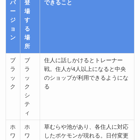
バ
登
できること
ー
場
ジ
す
ョ
る
ン
場
所
ブ
ブ
住人に話しかけるとトレーナー
ラ
ラ
戦。住人が4人以上になると中央
ッ
ッ
のショップが利用できるようにな
ク
ク
る
シ
テ
ィ
ホ
ホ
草むらや池があり、各住人に対応
ワ
ワ
したポケモンが現れる。日付変更