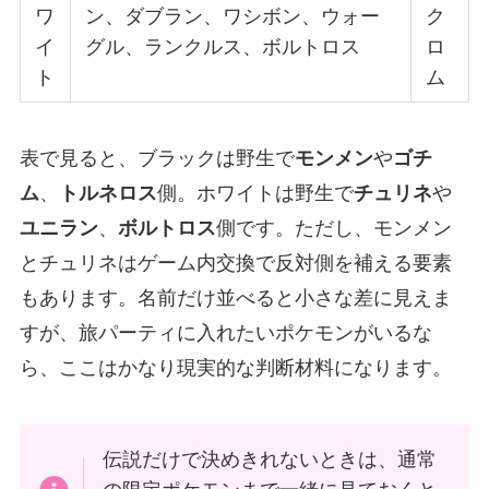
ワ
ン、ダブラン、ワシボン、ウォー
ク
イ
グル、ランクルス、ボルトロス
ロ
ト
ム
表で見ると、ブラックは野生で
モンメン
や
ゴチ
ム
、
トルネロス
側。ホワイトは野生で
チュリネ
や
ユニラン
、
ボルトロス
側です。ただし、モンメン
とチュリネはゲーム内交換で反対側を補える要素
もあります。名前だけ並べると小さな差に見えま
すが、旅パーティに入れたいポケモンがいるな
ら、ここはかなり現実的な判断材料になります。
伝説だけで決めきれないときは、通常