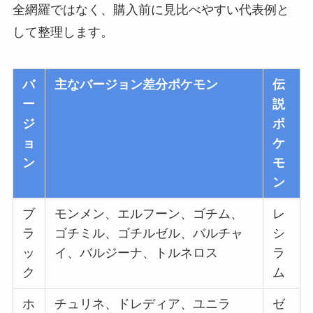
全網羅ではなく、購入前に見比べやすい代表例と
して整理します。
バ
主なバージョン差分ポケモン
伝
ー
説
ジ
ポ
ョ
ケ
ン
モ
ン
ブ
モンメン、エルフーン、ゴチム、
レ
ラ
ゴチミル、ゴチルゼル、バルチャ
シ
ッ
イ、バルジーナ、トルネロス
ラ
ク
ム
ホ
チュリネ、ドレディア、ユニラ
ゼ