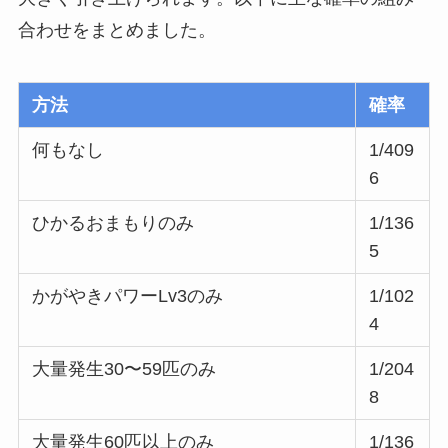
合わせをまとめました。
方法
確率
何もなし
1/409
6
ひかるおまもりのみ
1/136
5
かがやきパワーLv3のみ
1/102
4
大量発生30〜59匹のみ
1/204
8
大量発生60匹以上のみ
1/136