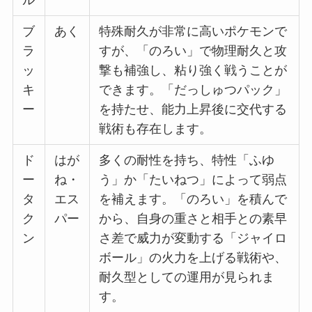
ル
ブ
あく
特殊耐久が非常に高いポケモンで
ラ
すが、「のろい」で物理耐久と攻
ッ
撃も補強し、粘り強く戦うことが
キ
できます。「だっしゅつパック」
ー
を持たせ、能力上昇後に交代する
戦術も存在します。
ド
はが
多くの耐性を持ち、特性「ふゆ
ー
ね・
う」か「たいねつ」によって弱点
タ
エス
を補えます。「のろい」を積んで
ク
パー
から、自身の重さと相手との素早
ン
さ差で威力が変動する「ジャイロ
ボール」の火力を上げる戦術や、
耐久型としての運用が見られま
す。