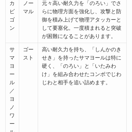
カ
ノー
元々高い耐久力を「のろい」でさ
ビ
マル
らに物理方面を強化し、攻撃と防
ゴ
御を積み上げて物理アタッカーと
ン
して要塞化。一度積まれると突破
が困難になることがあります。
サ
ゴー
高い耐久力を持ち、「しんかのき
マ
スト
せき」を持ったサマヨールは特に
ヨ
硬く、「のろい」と「いたみわ
ー
け」を組み合わせたコンボでじわ
ル
じわと相手を追い詰めます。
／
ヨ
ノ
ワ
ー