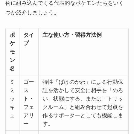
術に組み込んでくる代表的なポケモンたちをいく
つか紹介しましょう。
ポ
タイ
主な使い方・習得方法例
ケ
プ
モ
ン
名
ミ
ゴー
特性「ばけのかわ」による行動保
ミ
ス
証を活かして安全に相手を「のろ
ッ
ト・
い」状態にする、または「トリッ
キ
フェ
クルーム」と組み合わせて起点を
ュ
アリ
作るサポーターとしても機能しま
ー
す。