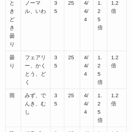
と
ノーマ
3
25
4/
1.
1.2
き
ル、いわ
5
4/
2
倍
ど
4
5
き
倍
曇
り
曇
フェアリ
3
25
4/
1.
1.2
り
ー、かく
5
4/
2
倍
とう、ど
4
5
く
倍
雨
みず、で
3
25
4/
1.
1.2
んき、む
5
4/
2
倍
し
4
5
倍