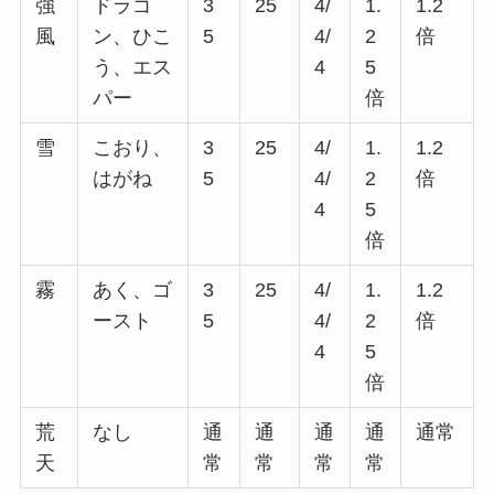
強
ドラゴ
3
25
4/
1.
1.2
風
ン、ひこ
5
4/
2
倍
う、エス
4
5
パー
倍
雪
こおり、
3
25
4/
1.
1.2
はがね
5
4/
2
倍
4
5
倍
霧
あく、ゴ
3
25
4/
1.
1.2
ースト
5
4/
2
倍
4
5
倍
荒
なし
通
通
通
通
通常
天
常
常
常
常