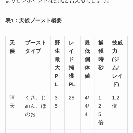
よりピンポイントな強化と言えるでしょう。
表1：天候ブースト概要
天
ブースト
野
レ
最
捕
技威
候
タイプ
生
イ
低
獲
力
最
ド
個
時
(ジ
大
捕
体
砂
ム/
P
獲
値
レイ
L
PL
ド)
晴
くさ、じ
3
25
4/
1.
1.2
天
めん、ほ
5
4/
2
倍
のお
4
5
倍