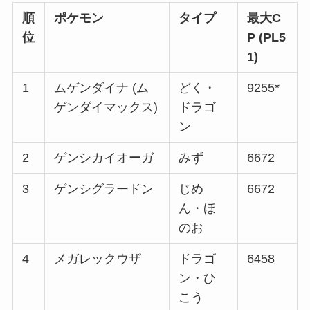
順
ポケモン
タイプ
最大C
位
P (PL5
1)
1
ムゲンダイナ (ム
どく・
9255*
ゲンダイマックス)
ドラゴ
ン
2
ゲンシカイオーガ
みず
6672
3
ゲンシグラードン
じめ
6672
ん・ほ
のお
4
メガレックウザ
ドラゴ
6458
ン・ひ
こう